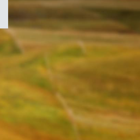
/
Symbole
du
gouvernement
du
Canada