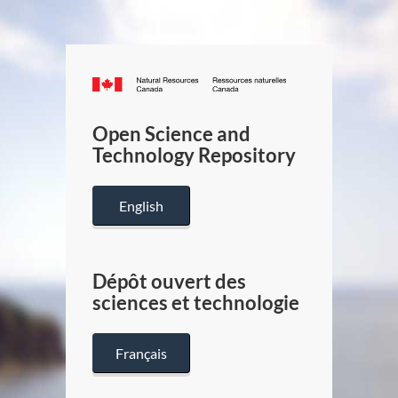
Canada.ca
/
Gouverneme
Open Science and
du
Technology Repository
Canada
English
Dépôt ouvert des
sciences et technologie
Français