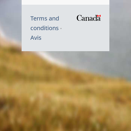
Terms and
/
conditions
Symbole
Avis
du
gouvernem
du
Canada