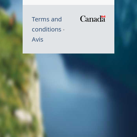
Terms and
/
conditions
Symbole
Avis
du
gouvernem
du
Canada