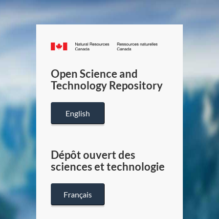
Canada.ca
/
Gouverneme
Open Science and
du
Technology Repository
Canada
English
Dépôt ouvert des
sciences et technologie
Français