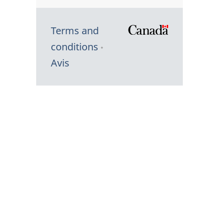
Terms and
/
conditions
Symbole
Avis
du
gouvernem
du
Canada