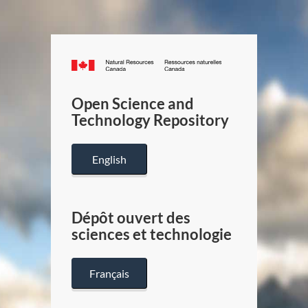
Canada.ca
/
Gouverneme
Open Science and
du
Technology Repository
Canada
English
Dépôt ouvert des
sciences et technologie
Français