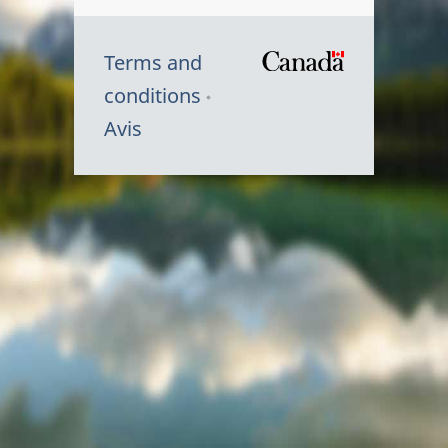
Terms and
/
conditions
Symbole
Avis
du
gouvernem
du
Canada