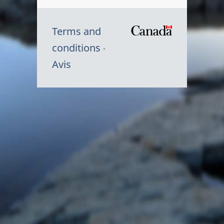
Terms and
/
conditions
Symbole
Avis
du
gouvernem
du
Canada