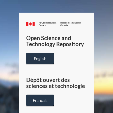
Canada.ca
/
Gouverneme
Open Science and
du
Technology Repository
Canada
English
Dépôt ouvert des
sciences et technologie
Français