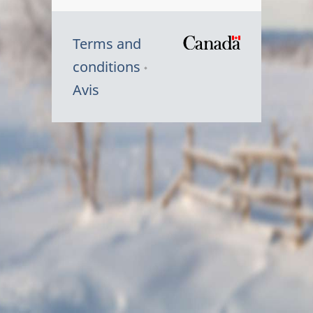
Terms and
/
conditions
Symbole
Avis
du
gouvernem
du
Canada