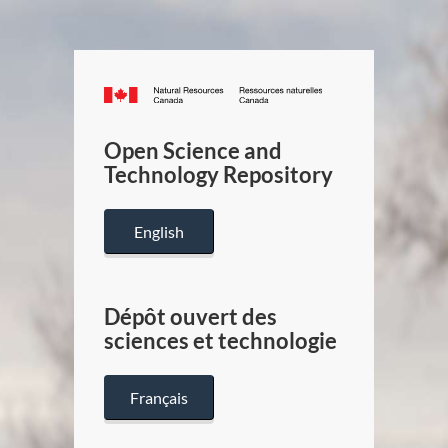
Canada.ca
/
Gouverneme
Open Science and
du
Technology Repository
Canada
English
Dépôt ouvert des
sciences et technologie
Français