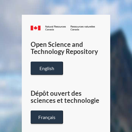
Canada.ca
/
Gouverneme
Open Science and
du
Technology Repository
Canada
English
Dépôt ouvert des
sciences et technologie
Français