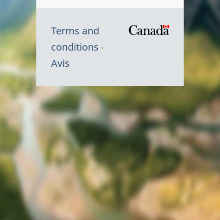
Terms and
/
conditions
Symbole
Avis
du
gouvernem
du
Canada