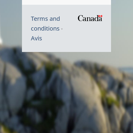
Terms and
/
conditions
Symbole
Avis
du
gouvernem
du
Canada