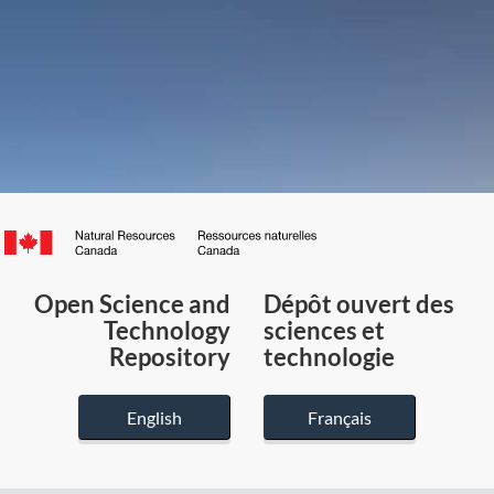
Canada.ca
/
Gouvernement
Open Science and
Dépôt ouvert des
du
Technology
sciences et
Canada
Repository
technologie
English
Français