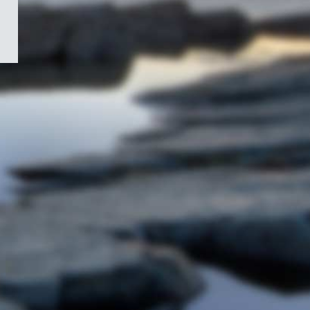
/
Symbole
du
gouvernement
du
Canada