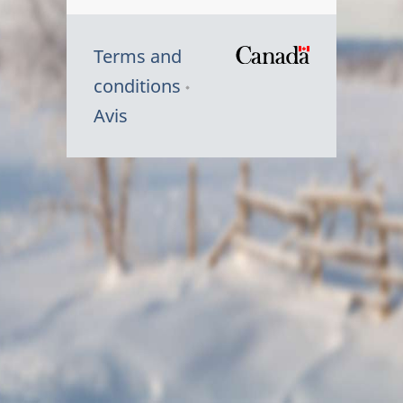
Terms and
/
conditions
Symbole
Avis
du
gouvernem
du
Canada