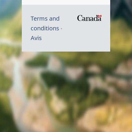
Terms and
/
conditions
Symbole
Avis
du
gouvernem
du
Canada