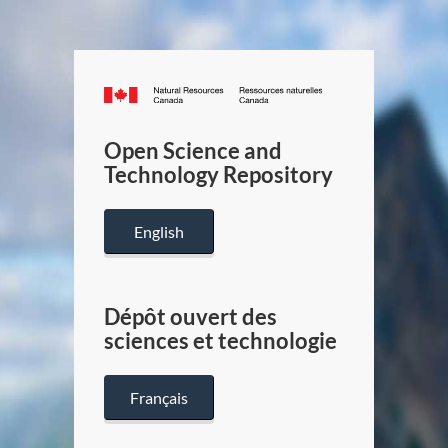
Canada.ca
/
Gouverneme
Open Science and
du
Technology Repository
Canada
English
Dépôt ouvert des
sciences et technologie
Français