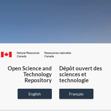
Canada.ca
/
Gouvernement
Open Science and
Dépôt ouvert des
du
Technology
sciences et
Canada
Repository
technologie
English
Français