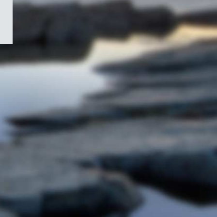
/
Symbole
du
gouvernement
du
Canada