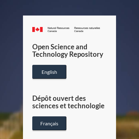
Canada.ca
/
Gouverneme
Open Science and
du
Technology Repository
Canada
English
Dépôt ouvert des
sciences et technologie
Français