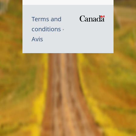
Terms and
/
conditions
Symbole
Avis
du
gouvernem
du
Canada