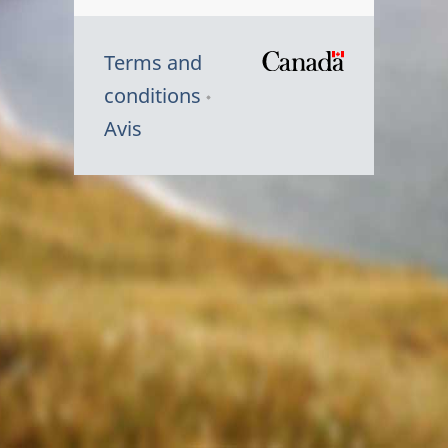
Terms and
/
conditions
Symbole
Avis
du
gouvernem
du
Canada