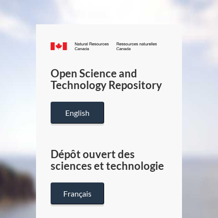
Canada.ca
/
Gouverneme
Open Science and
du
Technology Repository
Canada
English
Dépôt ouvert des
sciences et technologie
Français