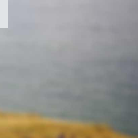
/
Symbole
du
gouvernement
du
Canada