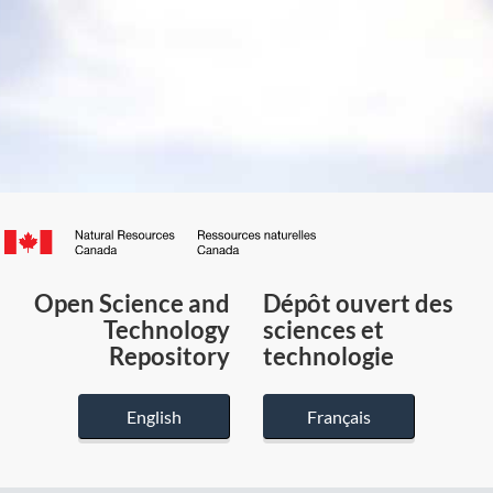
Canada.ca
/
Gouvernement
Open Science and
Dépôt ouvert des
du
Technology
sciences et
Canada
Repository
technologie
English
Français