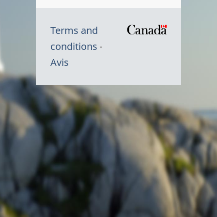
Terms and
/
conditions
Symbole
Avis
du
gouvernem
du
Canada