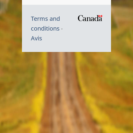
Terms and
/
conditions
Symbole
Avis
du
gouvernem
du
Canada