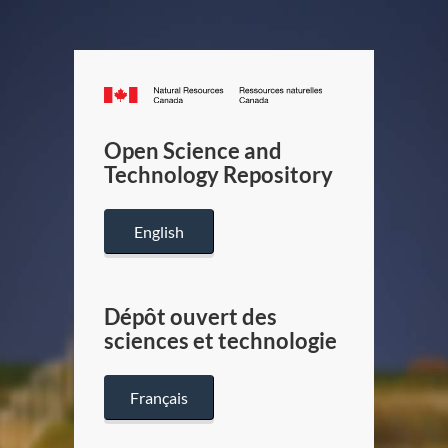
Canada.ca
/
Gouverneme
Open Science and
du
Technology Repository
Canada
English
Dépôt ouvert des
sciences et technologie
Français