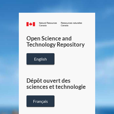
Canada.ca
/
Gouverneme
Open Science and
du
Technology Repository
Canada
English
Dépôt ouvert des
sciences et technologie
Français