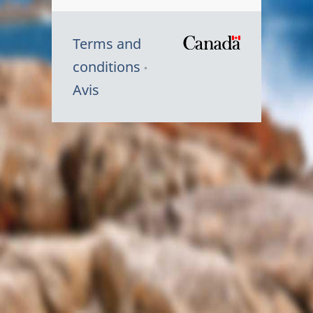
Terms and
/
conditions
Symbole
Avis
du
gouvernem
du
Canada