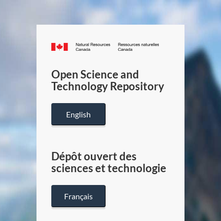
Canada.ca
/
Gouverneme
Open Science and
du
Technology Repository
Canada
English
Dépôt ouvert des
sciences et technologie
Français