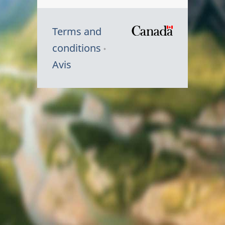
Terms and
/
conditions
Symbole
Avis
du
gouvernem
du
Canada