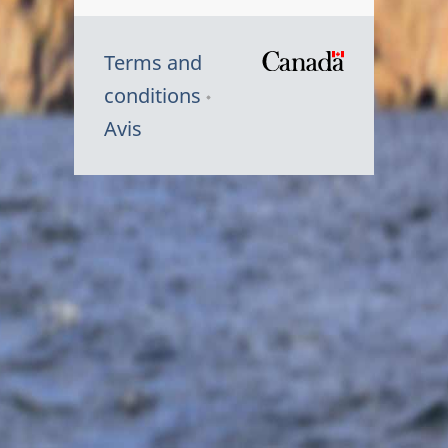
Terms and
/
conditions
Symbole
Avis
du
gouvernem
du
Canada