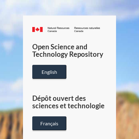
Canada.ca
/
Gouverneme
Open Science and
du
Technology Repository
Canada
English
Dépôt ouvert des
sciences et technologie
Français