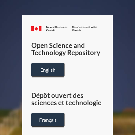
Canada.ca
/
Gouverneme
Open Science and
du
Technology Repository
Canada
English
Dépôt ouvert des
sciences et technologie
Français