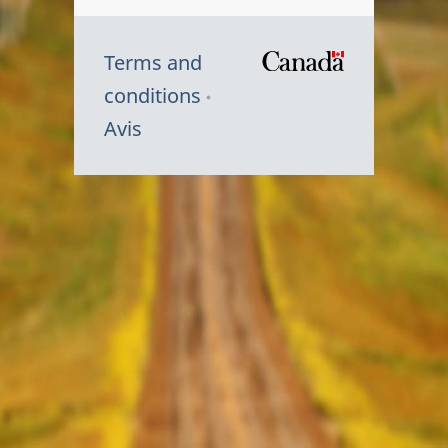
Terms and
/
conditions
Symbole
Avis
du
gouvernem
du
Canada