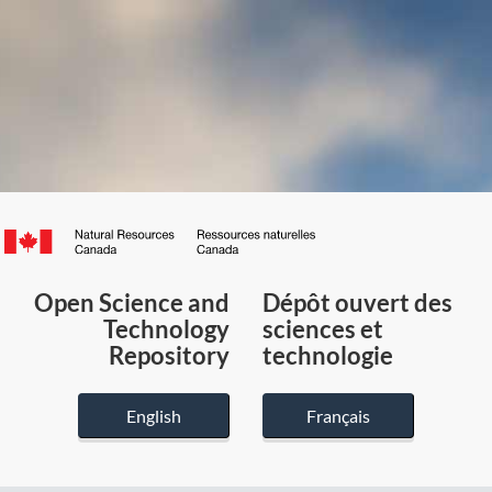
Canada.ca
/
Gouvernement
Open Science and
Dépôt ouvert des
du
Technology
sciences et
Canada
Repository
technologie
English
Français