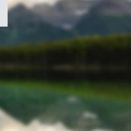
/
Symbole
du
gouvernement
du
Canada