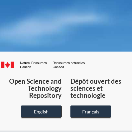
Canada.ca
/
Gouvernement
Open Science and
Dépôt ouvert des
du
Technology
sciences et
Canada
Repository
technologie
English
Français