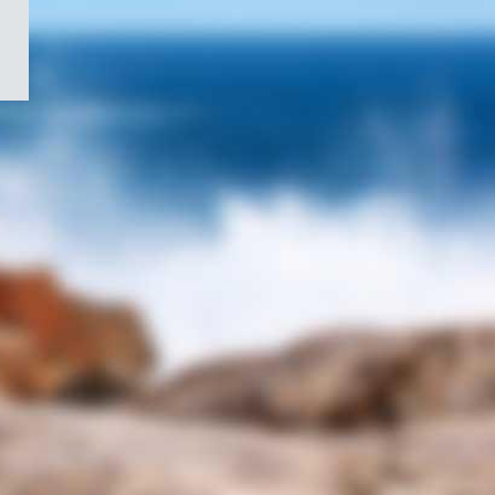
/
Symbole
du
gouvernement
du
Canada