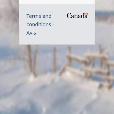
Terms and
/
conditions
Symbole
Avis
du
gouvernem
du
Canada