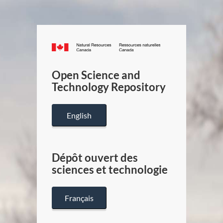
Canada.ca
/
Gouverneme
Open Science and
du
Technology Repository
Canada
English
Dépôt ouvert des
sciences et technologie
Français