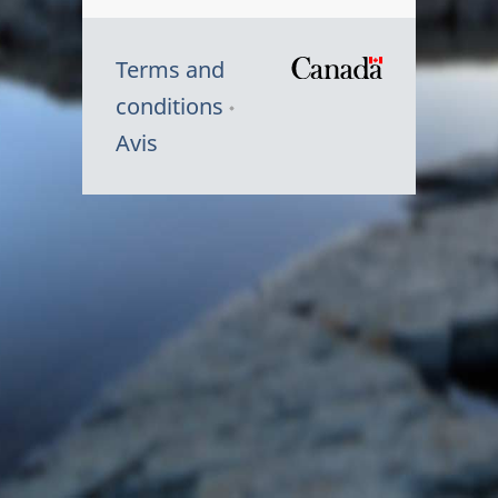
Terms and
/
conditions
Symbole
Avis
du
gouvernem
du
Canada