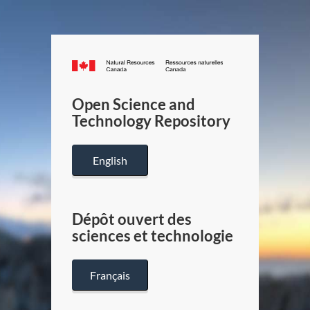
Canada.ca
/
Gouverneme
Open Science and
du
Technology Repository
Canada
English
Dépôt ouvert des
sciences et technologie
Français