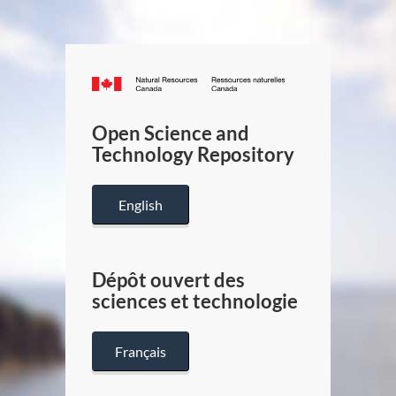
Canada.ca
/
Gouverneme
Open Science and
du
Technology Repository
Canada
English
Dépôt ouvert des
sciences et technologie
Français