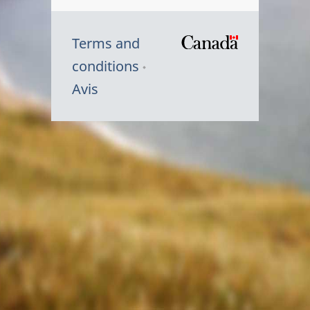
Terms and
/
conditions
Symbole
Avis
du
gouvernem
du
Canada