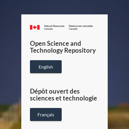
Canada.ca
/
Gouverneme
Open Science and
du
Technology Repository
Canada
English
Dépôt ouvert des
sciences et technologie
Français