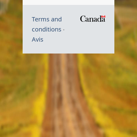
Terms and
/
conditions
Symbole
Avis
du
gouvernem
du
Canada