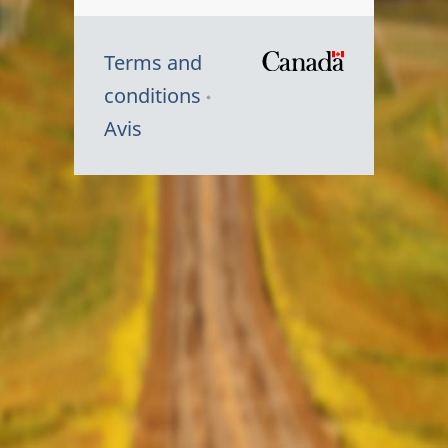
Terms and
/
conditions
Symbole
Avis
du
gouvernem
du
Canada