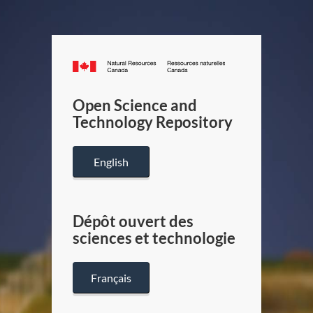
Canada.ca
/
Gouverneme
Open Science and
du
Technology Repository
Canada
English
Dépôt ouvert des
sciences et technologie
Français