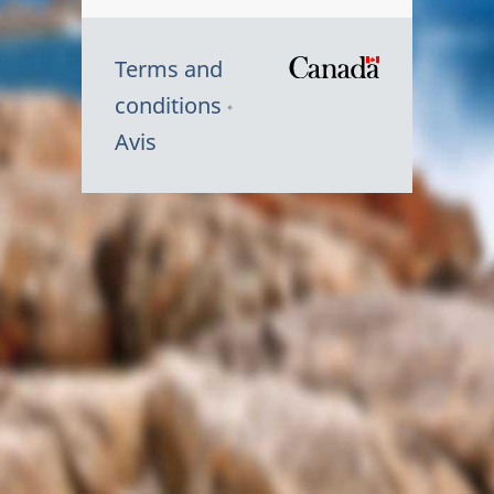
Terms and
/
conditions
Symbole
Avis
du
gouvernem
du
Canada