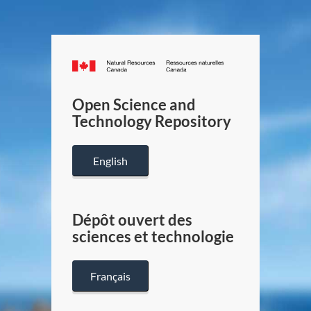
Canada.ca
/
Gouverneme
Open Science and
du
Technology Repository
Canada
English
Dépôt ouvert des
sciences et technologie
Français