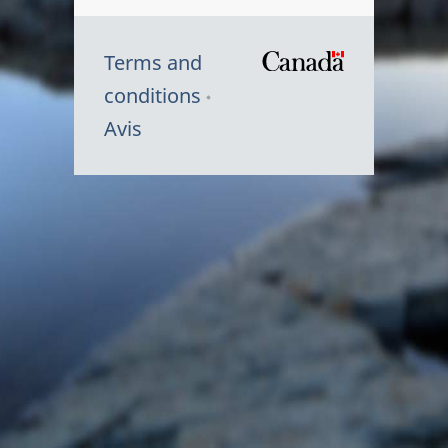
Terms and
/
conditions
Symbole
Avis
du
gouvernem
du
Canada