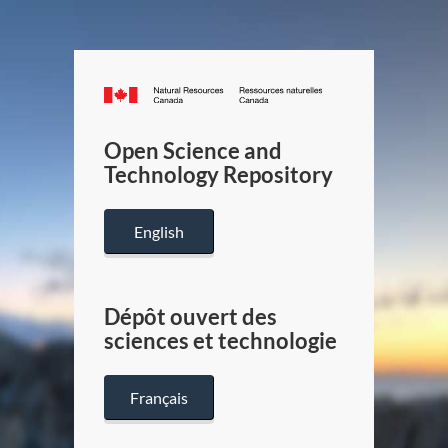
Canada.ca
/
Gouverneme
Open Science and
du
Technology Repository
Canada
English
Dépôt ouvert des
sciences et technologie
Français