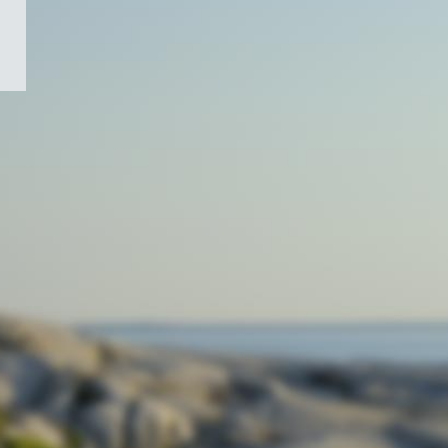
/
Symbole
du
gouvernement
du
Canada