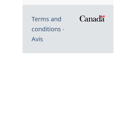
Terms and
/
conditions
Symbole
Avis
du
gouvernem
du
Canada