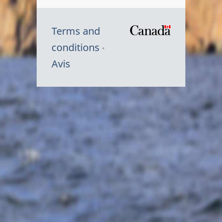
Terms and
/
conditions
Symbole
Avis
du
gouvernem
du
Canada