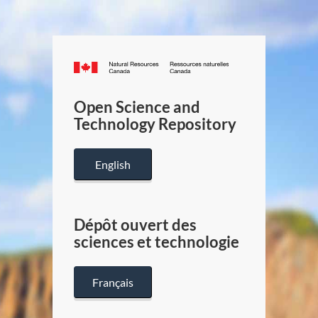
Canada.ca
/
Gouverneme
Open Science and
du
Technology Repository
Canada
English
Dépôt ouvert des
sciences et technologie
Français