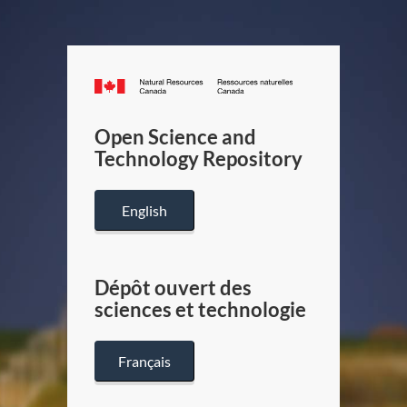
Canada.ca
/
Gouverneme
Open Science and
du
Technology Repository
Canada
English
Dépôt ouvert des
sciences et technologie
Français