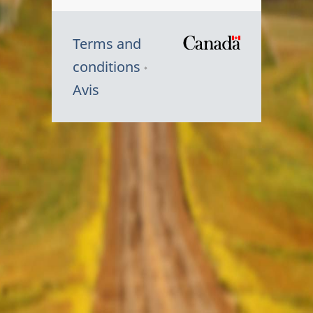
Terms and
/
conditions
Symbole
Avis
du
gouvernem
du
Canada