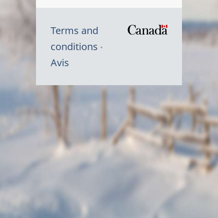
Terms and
/
conditions
Symbole
Avis
du
gouvernem
du
Canada