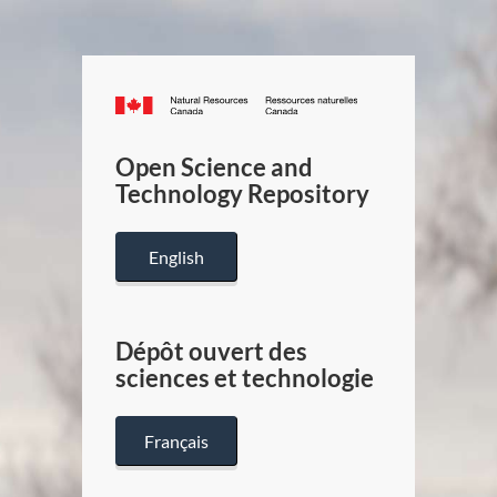
Canada.ca
/
Gouverneme
Open Science and
du
Technology Repository
Canada
English
Dépôt ouvert des
sciences et technologie
Français