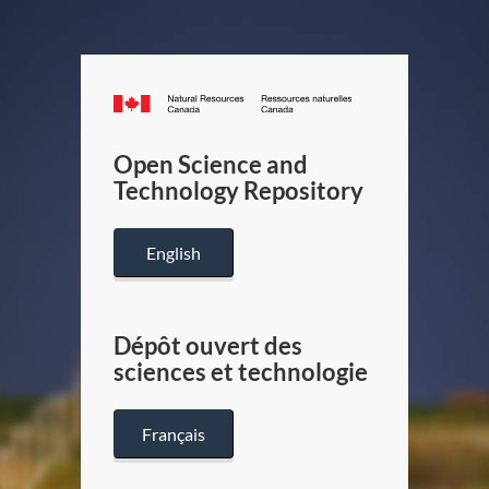
Canada.ca
/
Gouverneme
Open Science and
du
Technology Repository
Canada
English
Dépôt ouvert des
sciences et technologie
Français