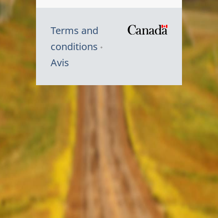
Terms and
/
conditions
Symbole
Avis
du
gouvernem
du
Canada