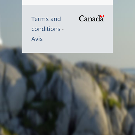
Terms and
/
conditions
Symbole
Avis
du
gouvernem
du
Canada