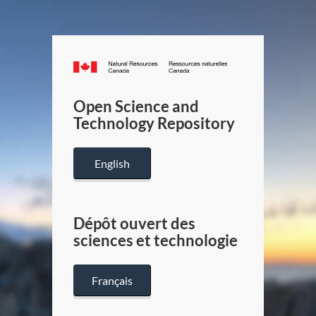
Canada.ca
/
Gouverneme
Open Science and
du
Technology Repository
Canada
English
Dépôt ouvert des
sciences et technologie
Français