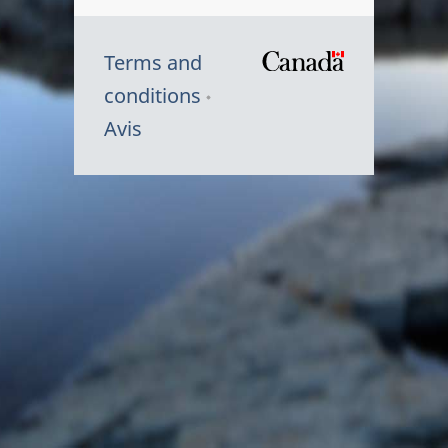
Terms and
/
conditions
Symbole
Avis
du
gouvernem
du
Canada