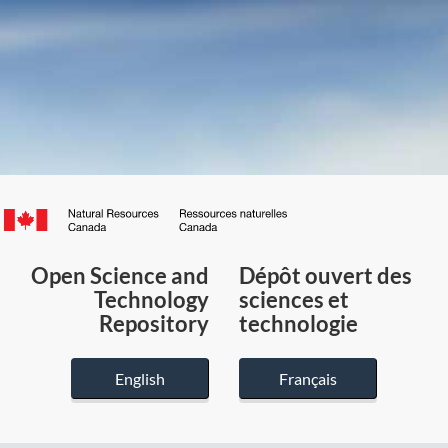
Canada.ca
/
Gouvernement
Open Science and
Dépôt ouvert des
du
Technology
sciences et
Canada
Repository
technologie
English
Français