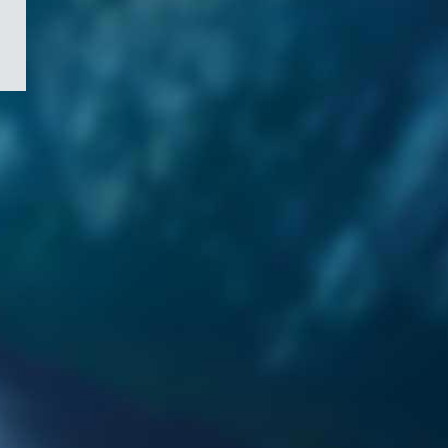
/
Symbole
du
gouvernement
du
Canada