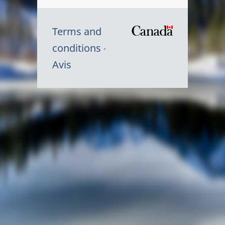
Terms and
/
conditions
Symbole
Avis
du
gouvernem
du
Canada