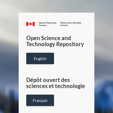
Canada.ca
/
Gouverneme
Open Science and
du
Technology Repository
Canada
English
Dépôt ouvert des
sciences et technologie
Français