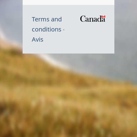
Terms and
/
conditions
Symbole
Avis
du
gouvernem
du
Canada