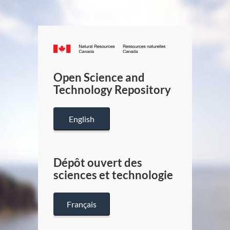
Canada.ca
/
Gouverneme
Open Science and
du
Technology Repository
Canada
English
Dépôt ouvert des
sciences et technologie
Français