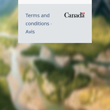
Terms and
/
conditions
Symbole
Avis
du
gouvernem
du
Canada