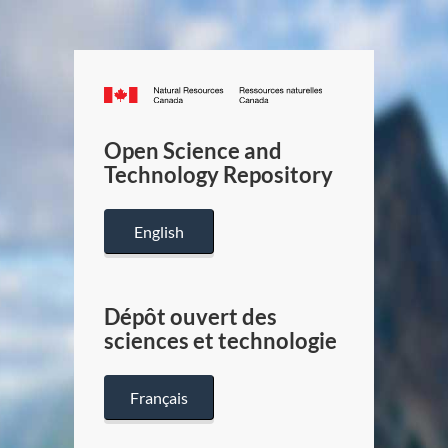
Canada.ca
/
Gouverneme
Open Science and
du
Technology Repository
Canada
English
Dépôt ouvert des
sciences et technologie
Français