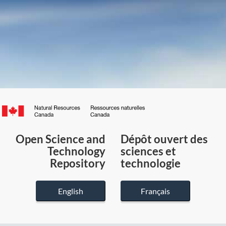
Canada.ca
/
Gouvernement
Open Science and
Dépôt ouvert des
du
Technology
sciences et
Canada
Repository
technologie
English
Français