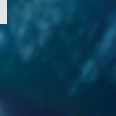
/
Symbole
du
gouvernement
du
Canada