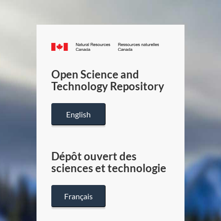
Canada.ca
/
Gouverneme
Open Science and
du
Technology Repository
Canada
English
Dépôt ouvert des
sciences et technologie
Français