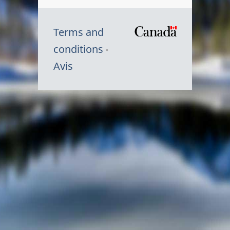
Terms and
/
conditions
Symbole
Avis
du
gouvernem
du
Canada