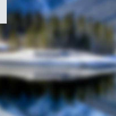
/
Symbole
du
gouvernement
du
Canada