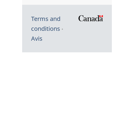
Terms and
/
conditions
Symbole
Avis
du
gouvernem
du
Canada