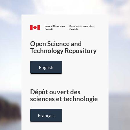
Canada.ca
/
Gouverneme
Open Science and
du
Technology Repository
Canada
English
Dépôt ouvert des
sciences et technologie
Français