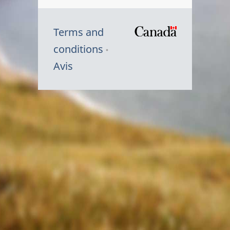
Terms and
/
conditions
Symbole
Avis
du
gouvernem
du
Canada