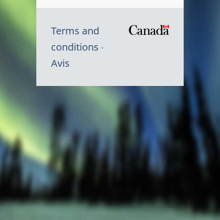
Terms and
/
conditions
Symbole
Avis
du
gouvernem
du
Canada