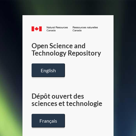
Canada.ca
/
Gouverneme
Open Science and
du
Technology Repository
Canada
English
Dépôt ouvert des
sciences et technologie
Français