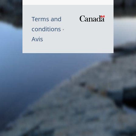
Terms and
/
conditions
Symbole
Avis
du
gouvernem
du
Canada