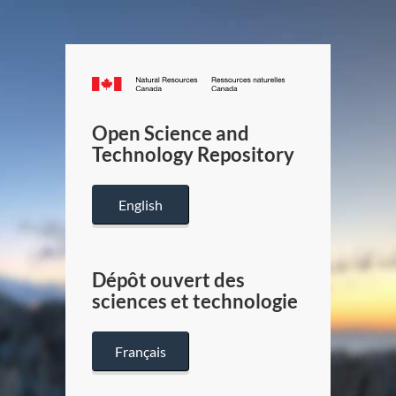
Canada.ca
/
Gouverneme
Open Science and
du
Technology Repository
Canada
English
Dépôt ouvert des
sciences et technologie
Français